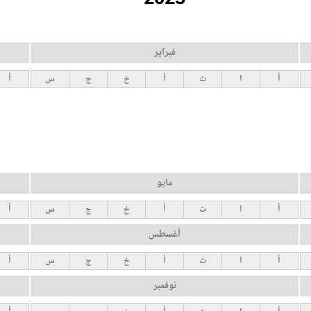
فبراير
أ
ا
ث
أ
خ
ج
س
أ
مايو
أ
ا
ث
أ
خ
ج
س
أ
أغسطس
أ
ا
ث
أ
خ
ج
س
أ
نوفمبر