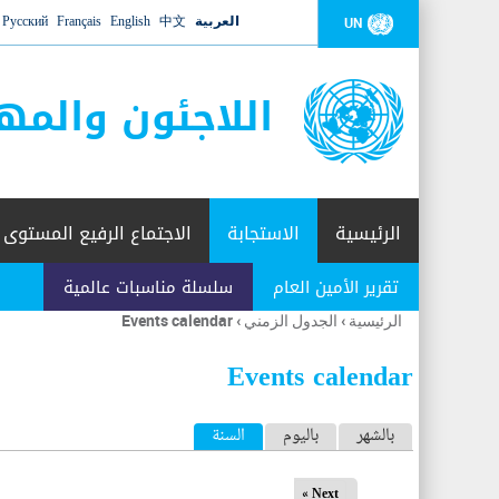
العربية
中文
English
Français
Русский
UN
اللاجئون والمه
الرئيسية
الاستجابة
الاجتماع الرفيع المستوى
تقرير الأمين العام
سلسلة مناسبات عالمية
الرئيسية
›
الجدول الزمني
›
Events calendar
أنت
هنا
Events calendar
ا
بالشهر
باليوم
السنة
(علامة التبويب النشطة)
ل
Next »