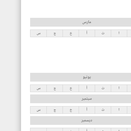
مارس
ا
ث
أ
خ
ج
س
يونيو
ا
ث
أ
خ
ج
س
سبتمبر
ا
ث
أ
خ
ج
س
ديسمبر