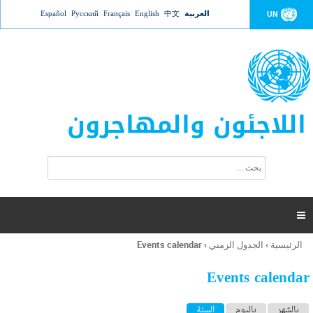
Jump to navigation
العربية
中文
English
Français
Русский
Español
UN
اللاجئون والمهاجرون
ا
ب
س
ح
ت
ث
م
ا

ر
ة
الرئيسية
›
الجدول الزمني
›
Events calendar
أنت
ا
هنا
ل
Events calendar
ب
ح
ا
بالشهر
باليوم
السنة
(علامة التبويب النشطة)
ث