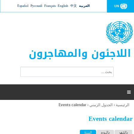
Jump to navigation
العربية
中文
English
Français
Русский
Español
UN
اللاجئون والمهاجرون
ا
ب
س
ح
ت
ث
م
ا

ر
ة
الرئيسية
›
الجدول الزمني
›
Events calendar
أنت
ا
هنا
ل
Events calendar
ب
ح
ا
بالشهر
باليوم
السنة
(علامة التبويب النشطة)
ث