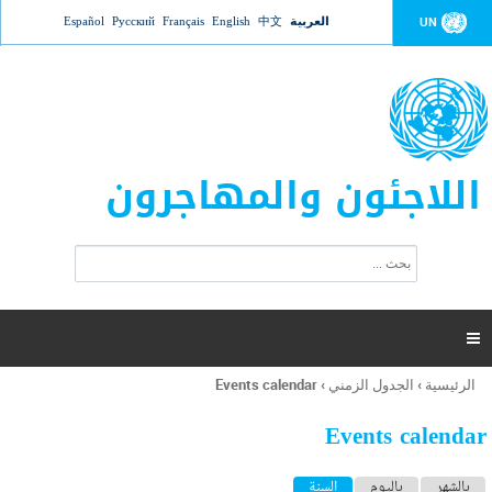
Jump to navigation
العربية
中文
English
Français
Русский
Español
UN
اللاجئون والمهاجرون
ا
ب
س
ح
ت
ث
م
ا

ر
ة
الرئيسية
›
الجدول الزمني
›
Events calendar
أنت
ا
هنا
ل
Events calendar
ب
ح
ا
بالشهر
باليوم
السنة
(علامة التبويب النشطة)
ث