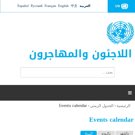
Jump to navigation
العربية
中文
English
Français
Русский
Español
UN
اللاجئون والمهاجرون
ا
ب
س
ح
ت
ث
م
ا

ر
ة
الرئيسية
›
الجدول الزمني
›
Events calendar
أنت
ا
هنا
ل
Events calendar
ب
ح
ا
بالشهر
باليوم
السنة
(علامة التبويب النشطة)
ث