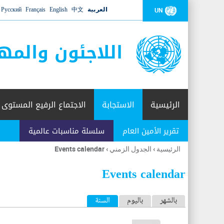
العربية
中文
English
Français
Русский
UN
اللاجئون والمه
الرئيسية
الاستجابة
الاجتماع الرفيع المستوى
تقرير الأمين العام
سلسلة مناسبات عالمية
الرئيسية
›
الجدول الزمني
›
Events calendar
أنت
هنا
Events calendar
ا
بالشهر
باليوم
السنة
(علامة التبويب النشطة)
ل