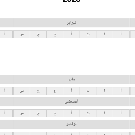
فبراير
أ
ا
ث
أ
خ
ج
س
أ
مايو
أ
ا
ث
أ
خ
ج
س
أ
أغسطس
أ
ا
ث
أ
خ
ج
س
أ
نوفمبر