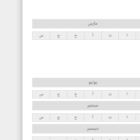
مارس
ا
ث
أ
خ
ج
س
يونيو
ا
ث
أ
خ
ج
س
سبتمبر
ا
ث
أ
خ
ج
س
ديسمبر