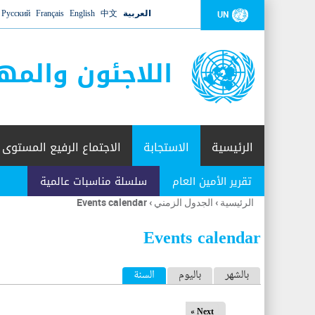
العربية
中文
English
Français
Русский
UN
اللاجئون والمه
الرئيسية
الاستجابة
الاجتماع الرفيع المستوى
تقرير الأمين العام
سلسلة مناسبات عالمية
الرئيسية
›
الجدول الزمني
›
Events calendar
أنت
هنا
Events calendar
ا
بالشهر
باليوم
السنة
(علامة التبويب النشطة)
ل
Next »