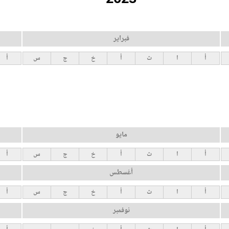
فبراير
أ
ا
ث
أ
خ
ج
س
أ
مايو
أ
ا
ث
أ
خ
ج
س
أ
أغسطس
أ
ا
ث
أ
خ
ج
س
أ
نوفمبر