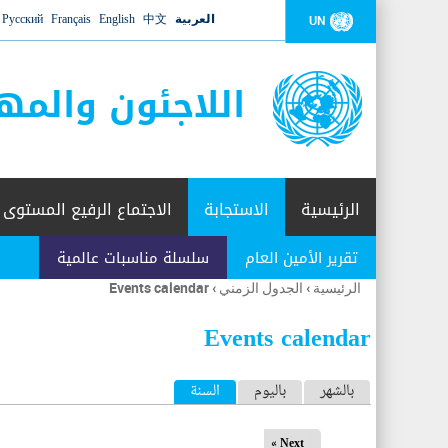
العربية
中文
English
Français
Русский
UN
اللاجئون والمه
الرئيسية
الاستجابة
الاجتماع الرفيع المستوى
تقرير الأمين العام
سلسلة مناسبات عالمية
الرئيسية
›
الجدول الزمني
›
Events calendar
أنت
هنا
Events calendar
ا
بالشهر
باليوم
السنة
(علامة التبويب النشطة)
ل
Next »