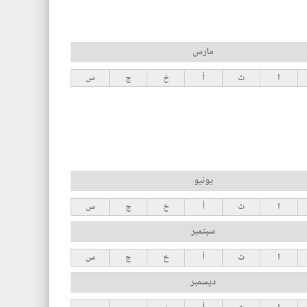
مارس
ا
ث
أ
خ
ج
س
يونيو
ا
ث
أ
خ
ج
س
سبتمبر
ا
ث
أ
خ
ج
س
ديسمبر