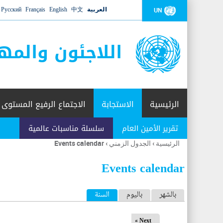
العربية
中文
English
Français
Русский
UN
اللاجئون والمه
الرئيسية
الاستجابة
الاجتماع الرفيع المستوى
تقرير الأمين العام
سلسلة مناسبات عالمية
الرئيسية
›
الجدول الزمني
›
Events calendar
أنت
هنا
Events calendar
ا
بالشهر
باليوم
السنة
(علامة التبويب النشطة)
ل
Next »