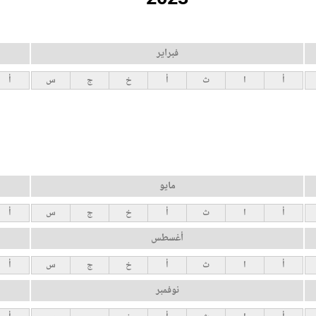
فبراير
أ
ا
ث
أ
خ
ج
س
أ
مايو
أ
ا
ث
أ
خ
ج
س
أ
أغسطس
أ
ا
ث
أ
خ
ج
س
أ
نوفمبر