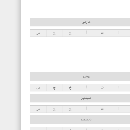
مارس
ا
ث
أ
خ
ج
س
يونيو
ا
ث
أ
خ
ج
س
سبتمبر
ا
ث
أ
خ
ج
س
ديسمبر