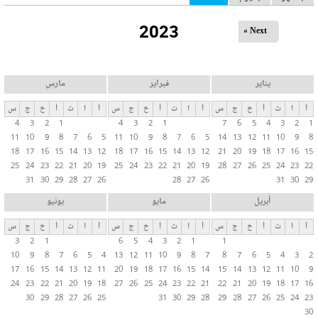
ل
2023
ت
Next »
ب
و
ي
يناير
فبراير
مارس
ب
أ
ا
ث
أ
خ
ج
س
أ
ا
ث
أ
خ
ج
س
أ
ا
ث
أ
خ
ج
س
ا
4
3
2
1
4
3
2
1
7
6
5
4
3
2
1
ت
11
10
9
8
7
6
5
11
10
9
8
7
6
5
14
13
12
11
10
9
8
ا
18
17
16
15
14
13
12
18
17
16
15
14
13
12
21
20
19
18
17
16
15
ل
25
24
23
22
21
20
19
25
24
23
22
21
20
19
28
27
26
25
24
23
22
31
30
29
28
27
26
28
27
26
31
30
29
أ
س
أبريل
مايو
يونيو
ا
أ
ا
ث
أ
خ
ج
س
أ
ا
ث
أ
خ
ج
س
أ
ا
ث
أ
خ
ج
س
س
3
2
1
6
5
4
3
2
1
1
ي
10
9
8
7
6
5
4
13
12
11
10
9
8
7
8
7
6
5
4
3
2
ة
17
16
15
14
13
12
11
20
19
18
17
16
15
14
15
14
13
12
11
10
9
24
23
22
21
20
19
18
27
26
25
24
23
22
21
22
21
20
19
18
17
16
30
29
28
27
26
25
31
30
29
28
29
28
27
26
25
24
23
30