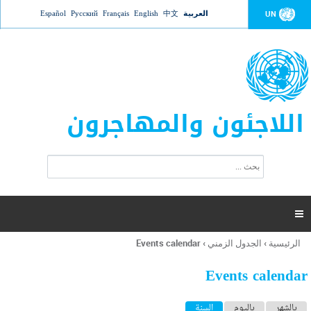
Jump to navigation
العربية
中文
English
Français
Русский
Español
UN
اللاجئون والمهاجرون
ا
ب
س
ح
ت
ث
م
ا

ر
ة
الرئيسية
›
الجدول الزمني
›
Events calendar
أنت
ا
هنا
ل
Events calendar
ب
ح
ا
بالشهر
باليوم
السنة
(علامة التبويب النشطة)
ث