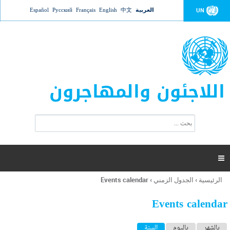
Jump to navigation
العربية
中文
English
Français
Русский
Español
UN
اللاجئون والمهاجرون
ا
ب
س
ح
ت
ث
م
ا

ر
ة
الرئيسية
›
الجدول الزمني
›
Events calendar
أنت
ا
هنا
ل
Events calendar
ب
ح
ا
بالشهر
باليوم
السنة
(علامة التبويب النشطة)
ث