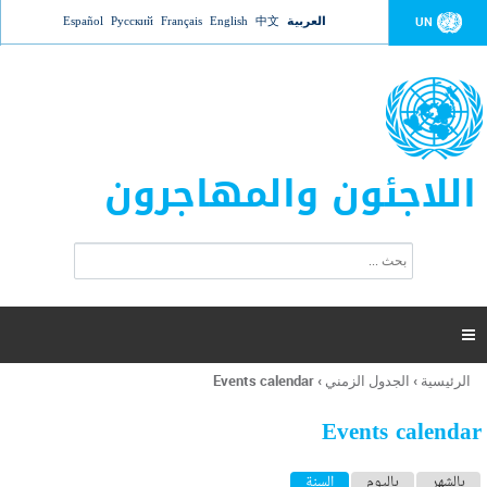
Jump to navigation
العربية
中文
English
Français
Русский
Español
UN
اللاجئون والمهاجرون
ا
ب
س
ح
ت
ث
م
ا

ر
ة
الرئيسية
›
الجدول الزمني
›
Events calendar
أنت
ا
هنا
ل
Events calendar
ب
ح
ا
بالشهر
باليوم
السنة
(علامة التبويب النشطة)
ث