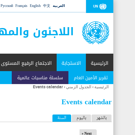
العربية
中文
English
Français
Русский
UN
اللاجئون والمه
الرئيسية
الاستجابة
الاجتماع الرفيع المستوى
تقرير الأمين العام
سلسلة مناسبات عالمية
الرئيسية
›
الجدول الزمني
›
Events calendar
أنت
هنا
Events calendar
ا
بالشهر
باليوم
السنة
(علامة التبويب النشطة)
ل
Next »