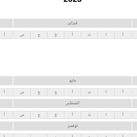
فبراير
أ
ا
ث
أ
خ
ج
س
أ
مايو
أ
ا
ث
أ
خ
ج
س
أ
أغسطس
أ
ا
ث
أ
خ
ج
س
أ
نوفمبر