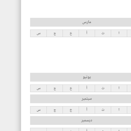
مارس
ا
ث
أ
خ
ج
س
يونيو
ا
ث
أ
خ
ج
س
سبتمبر
ا
ث
أ
خ
ج
س
ديسمبر