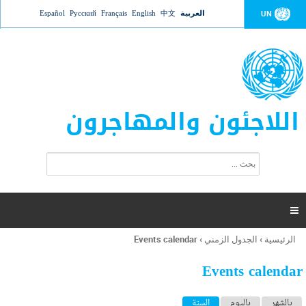
Jump to navigation
العربية
中文
English
Français
Русский
Español
UN
اللاجئون والمهاجرون
ا
ب
س
ح
ت
ث
م
ا

ر
ة
الرئيسية
›
الجدول الزمني
›
Events calendar
أنت
ا
هنا
ل
Events calendar
ب
ح
ا
بالشهر
باليوم
السنة
(علامة التبويب النشطة)
ث