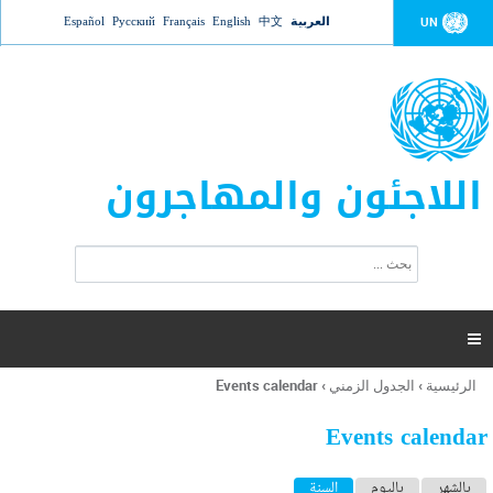
Jump to navigation
العربية
中文
English
Français
Русский
Español
UN
اللاجئون والمهاجرون
ا
ب
س
ح
ت
ث
م
ا

ر
ة
الرئيسية
›
الجدول الزمني
›
Events calendar
أنت
ا
هنا
ل
Events calendar
ب
ح
ا
بالشهر
باليوم
السنة
(علامة التبويب النشطة)
ث