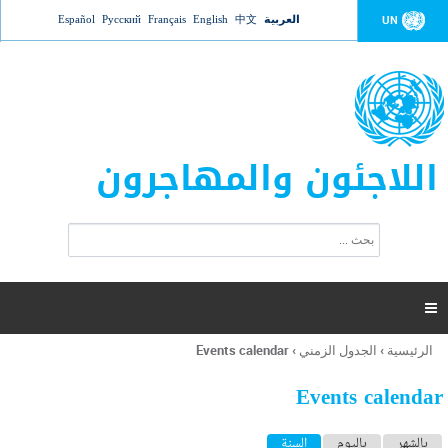
Jump to navigation
العربية
中文
English
Français
Русский
Español
UN
اللاجئون والمهاجرون
ا
ب
س
ح
ت
ث
م
ا

ر
ة
الرئيسية
›
الجدول الزمني
›
Events calendar
أنت
ا
هنا
ل
Events calendar
ب
ح
ا
بالشهر
باليوم
السنة
(علامة التبويب النشطة)
ث