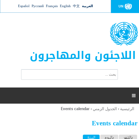
Jump to navigation
العربية
中文
English
Français
Русский
Español
UN
اللاجئون والمهاجرون
ا
ب
س
ح
ت
ث
م
ا

ر
ة
الرئيسية
›
الجدول الزمني
›
Events calendar
أنت
ا
هنا
ل
Events calendar
ب
ح
ا
بالشهر
باليوم
السنة
(علامة التبويب النشطة)
ث