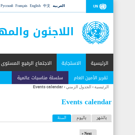
العربية
中文
English
Français
Русский
UN
اللاجئون والمه
الرئيسية
الاستجابة
الاجتماع الرفيع المستوى
تقرير الأمين العام
سلسلة مناسبات عالمية
الرئيسية
›
الجدول الزمني
›
Events calendar
أنت
هنا
Events calendar
ا
بالشهر
باليوم
السنة
(علامة التبويب النشطة)
ل
Next »