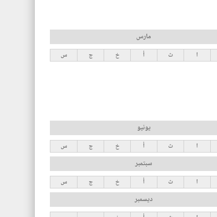
مارس
ا
ث
أ
خ
ج
س
يونيو
ا
ث
أ
خ
ج
س
سبتمبر
ا
ث
أ
خ
ج
س
ديسمبر