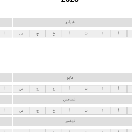
فبراير
أ
ا
ث
أ
خ
ج
س
أ
مايو
أ
ا
ث
أ
خ
ج
س
أ
أغسطس
أ
ا
ث
أ
خ
ج
س
أ
نوفمبر