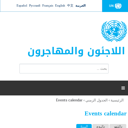
Jump to navigation
العربية
中文
English
Français
Русский
Español
UN
اللاجئون والمهاجرون
ا
ب
س
ح
ت
ث
م
ا

ر
ة
الرئيسية
›
الجدول الزمني
›
Events calendar
أنت
ا
هنا
ل
Events calendar
ب
ح
ا
بالشهر
باليوم
السنة
(علامة التبويب النشطة)
ث