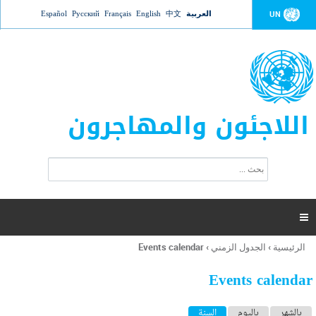
Jump to navigation
العربية
中文
English
Français
Русский
Español
UN
اللاجئون والمهاجرون
ا
ب
س
ح
ت
ث
م
ا

ر
ة
الرئيسية
›
الجدول الزمني
›
Events calendar
أنت
ا
هنا
ل
Events calendar
ب
ح
ا
بالشهر
باليوم
السنة
(علامة التبويب النشطة)
ث