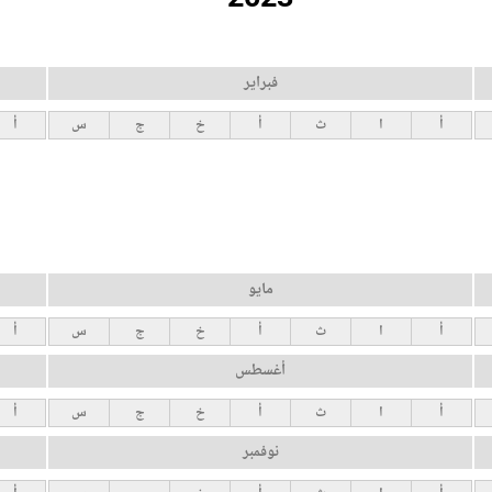
فبراير
أ
ا
ث
أ
خ
ج
س
أ
مايو
أ
ا
ث
أ
خ
ج
س
أ
أغسطس
أ
ا
ث
أ
خ
ج
س
أ
نوفمبر