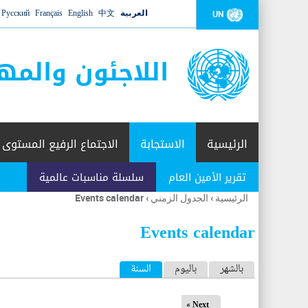
العربية
中文
English
Français
Русский
UN
اللاجئون والمه
الرئيسية
الاستجابة
الاجتماع الرفيع المستوى
تقرير الأمين العام
سلسلة مناسبات عالمية
الرئيسية
›
الجدول الزمني
›
Events calendar
أنت
هنا
Events calendar
ا
بالشهر
باليوم
السنة
(علامة التبويب النشطة)
ل
Next »