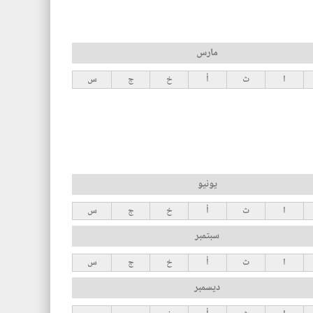
مارس
ا
ث
أ
خ
ج
س
يونيو
ا
ث
أ
خ
ج
س
سبتمبر
ا
ث
أ
خ
ج
س
ديسمبر