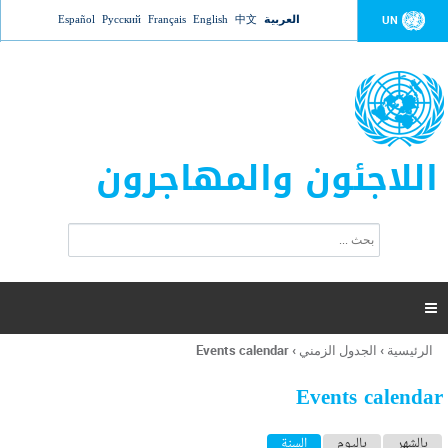
Jump to navigation
العربية
中文
English
Français
Русский
Español
UN
اللاجئون والمهاجرون
ا
ب
س
ح
ت
ث
م
ا

ر
ة
الرئيسية
›
الجدول الزمني
›
Events calendar
أنت
ا
هنا
ل
Events calendar
ب
ح
ا
بالشهر
باليوم
السنة
(علامة التبويب النشطة)
ث