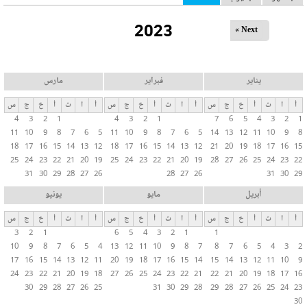
ل
2023
ت
Next »
ب
و
ي
يناير
فبراير
مارس
ب
أ
ا
ث
أ
خ
ج
س
أ
ا
ث
أ
خ
ج
س
أ
ا
ث
أ
خ
ج
س
ا
4
3
2
1
4
3
2
1
7
6
5
4
3
2
1
ت
11
10
9
8
7
6
5
11
10
9
8
7
6
5
14
13
12
11
10
9
8
ا
18
17
16
15
14
13
12
18
17
16
15
14
13
12
21
20
19
18
17
16
15
ل
25
24
23
22
21
20
19
25
24
23
22
21
20
19
28
27
26
25
24
23
22
31
30
29
28
27
26
28
27
26
31
30
29
أ
س
أبريل
مايو
يونيو
ا
أ
ا
ث
أ
خ
ج
س
أ
ا
ث
أ
خ
ج
س
أ
ا
ث
أ
خ
ج
س
س
3
2
1
6
5
4
3
2
1
1
ي
10
9
8
7
6
5
4
13
12
11
10
9
8
7
8
7
6
5
4
3
2
ة
17
16
15
14
13
12
11
20
19
18
17
16
15
14
15
14
13
12
11
10
9
24
23
22
21
20
19
18
27
26
25
24
23
22
21
22
21
20
19
18
17
16
30
29
28
27
26
25
31
30
29
28
29
28
27
26
25
24
23
30