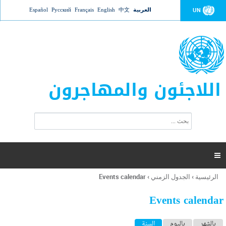
Jump to navigation
العربية
中文
English
Français
Русский
Español
UN
اللاجئون والمهاجرون
ا
ب
س
ح
ت
ث
م
ا

ر
ة
الرئيسية
›
الجدول الزمني
›
Events calendar
أنت
ا
هنا
ل
Events calendar
ب
ح
ا
بالشهر
باليوم
السنة
(علامة التبويب النشطة)
ث