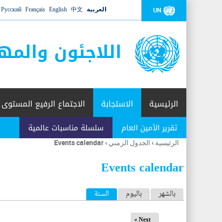
العربية
中文
English
Français
Русский
UN
اللاجئون والمه
الرئيسية
الاستجابة
الاجتماع الرفيع المستوى
تقرير الأمين العام
سلسلة مناسبات عالمية
الرئيسية
›
الجدول الزمني
›
Events calendar
أنت
هنا
Events calendar
ا
بالشهر
باليوم
السنة
(علامة التبويب النشطة)
ل
Next »