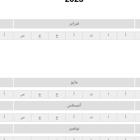
فبراير
أ
ا
ث
أ
خ
ج
س
أ
مايو
أ
ا
ث
أ
خ
ج
س
أ
أغسطس
أ
ا
ث
أ
خ
ج
س
أ
نوفمبر