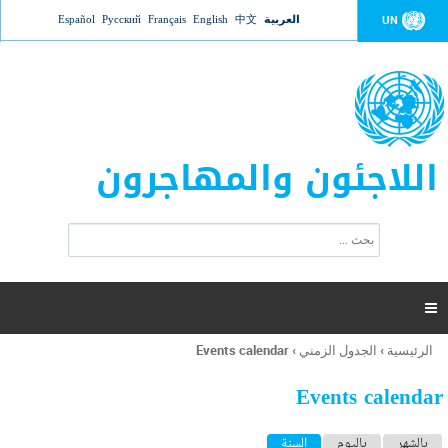
Jump to navigation
العربية
中文
English
Français
Русский
Español
UN
اللاجئون والمهاجرون
ا
ب
س
ح
ت
ث
م
ا

ر
ة
الرئيسية
›
الجدول الزمني
›
Events calendar
أنت
ا
هنا
ل
Events calendar
ب
ح
ا
بالشهر
باليوم
السنة
(علامة التبويب النشطة)
ث