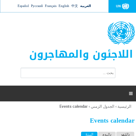
Jump to navigation
العربية
中文
English
Français
Русский
Español
UN
اللاجئون والمهاجرون
ا
ب
س
ح
ت
ث
م
ا

ر
ة
الرئيسية
›
الجدول الزمني
›
Events calendar
أنت
ا
هنا
ل
Events calendar
ب
ح
ا
بالشهر
باليوم
السنة
(علامة التبويب النشطة)
ث