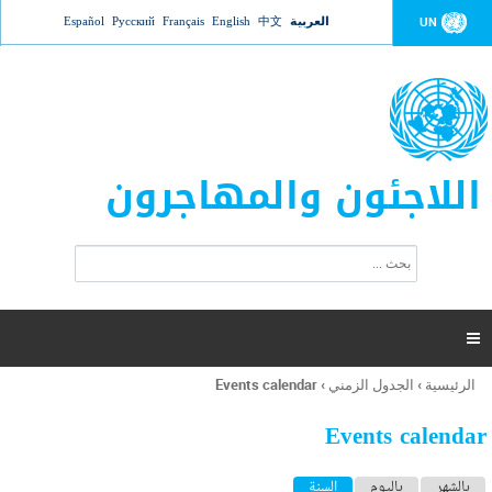
Jump to navigation
العربية
中文
English
Français
Русский
Español
UN
اللاجئون والمهاجرون
ا
ب
س
ح
ت
ث
م
ا

ر
ة
الرئيسية
›
الجدول الزمني
›
Events calendar
أنت
ا
هنا
ل
Events calendar
ب
ح
ا
بالشهر
باليوم
السنة
(علامة التبويب النشطة)
ث