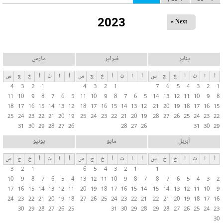
ل
2023
ت
Next »
ب
و
ي
يناير
فبراير
مارس
ب
أ
ا
ث
أ
خ
ج
س
أ
ا
ث
أ
خ
ج
س
أ
ا
ث
أ
خ
ج
س
ا
4
3
2
1
4
3
2
1
7
6
5
4
3
2
1
ت
11
10
9
8
7
6
5
11
10
9
8
7
6
5
14
13
12
11
10
9
8
ا
18
17
16
15
14
13
12
18
17
16
15
14
13
12
21
20
19
18
17
16
15
ل
25
24
23
22
21
20
19
25
24
23
22
21
20
19
28
27
26
25
24
23
22
31
30
29
28
27
26
28
27
26
31
30
29
أ
س
أبريل
مايو
يونيو
ا
أ
ا
ث
أ
خ
ج
س
أ
ا
ث
أ
خ
ج
س
أ
ا
ث
أ
خ
ج
س
س
3
2
1
6
5
4
3
2
1
1
ي
10
9
8
7
6
5
4
13
12
11
10
9
8
7
8
7
6
5
4
3
2
ة
17
16
15
14
13
12
11
20
19
18
17
16
15
14
15
14
13
12
11
10
9
24
23
22
21
20
19
18
27
26
25
24
23
22
21
22
21
20
19
18
17
16
30
29
28
27
26
25
31
30
29
28
29
28
27
26
25
24
23
30