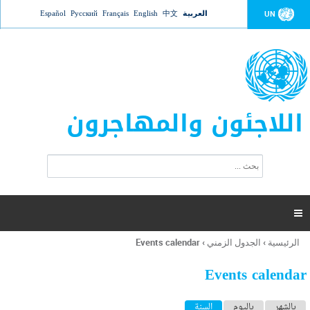
Jump to navigation
العربية
中文
English
Français
Русский
Español
UN
اللاجئون والمهاجرون
ا
ب
س
ح
ت
ث
م
ا

ر
ة
الرئيسية
›
الجدول الزمني
›
Events calendar
أنت
ا
هنا
ل
Events calendar
ب
ح
ا
بالشهر
باليوم
السنة
(علامة التبويب النشطة)
ث