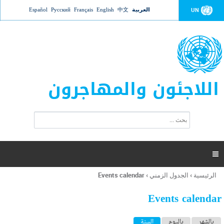
Jump to navigation
العربية
中文
English
Français
Русский
Español
UN
اللاجئون والمهاجرون
ا
ب
س
ح
ت
ث
م
ا

ر
ة
الرئيسية
›
الجدول الزمني
›
Events calendar
أنت
ا
هنا
ل
Events calendar
ب
ح
ا
بالشهر
باليوم
السنة
(علامة التبويب النشطة)
ث