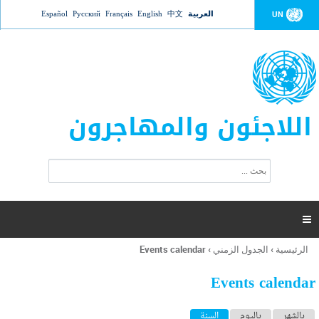
Jump to navigation
العربية
中文
English
Français
Русский
Español
UN
اللاجئون والمهاجرون
ا
ب
س
ح
ت
ث
م
ا

ر
ة
الرئيسية
›
الجدول الزمني
›
Events calendar
أنت
ا
هنا
ل
Events calendar
ب
ح
ا
بالشهر
باليوم
السنة
(علامة التبويب النشطة)
ث