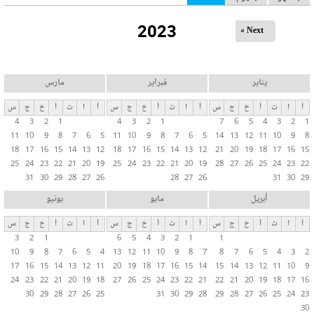
ل
2023
ت
Next »
ب
و
ي
يناير
فبراير
مارس
ب
أ
ا
ث
أ
خ
ج
س
أ
ا
ث
أ
خ
ج
س
أ
ا
ث
أ
خ
ج
س
ا
4
3
2
1
4
3
2
1
7
6
5
4
3
2
1
ت
11
10
9
8
7
6
5
11
10
9
8
7
6
5
14
13
12
11
10
9
8
ا
18
17
16
15
14
13
12
18
17
16
15
14
13
12
21
20
19
18
17
16
15
ل
25
24
23
22
21
20
19
25
24
23
22
21
20
19
28
27
26
25
24
23
22
31
30
29
28
27
26
28
27
26
31
30
29
أ
س
أبريل
مايو
يونيو
ا
أ
ا
ث
أ
خ
ج
س
أ
ا
ث
أ
خ
ج
س
أ
ا
ث
أ
خ
ج
س
س
3
2
1
6
5
4
3
2
1
1
ي
10
9
8
7
6
5
4
13
12
11
10
9
8
7
8
7
6
5
4
3
2
ة
17
16
15
14
13
12
11
20
19
18
17
16
15
14
15
14
13
12
11
10
9
24
23
22
21
20
19
18
27
26
25
24
23
22
21
22
21
20
19
18
17
16
30
29
28
27
26
25
31
30
29
28
29
28
27
26
25
24
23
30