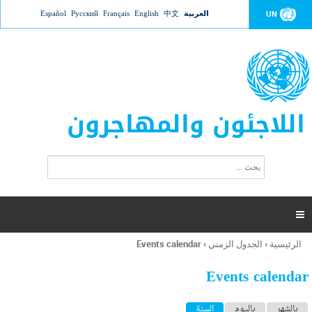
Jump to navigation
العربية
中文
English
Français
Русский
Español
UN
اللاجئون والمهاجرون
ا
ب
س
ح
ت
ث
م
ا

ر
ة
الرئيسية
›
الجدول الزمني
›
Events calendar
أنت
ا
هنا
ل
Events calendar
ب
ح
ا
بالشهر
باليوم
السنة
(علامة التبويب النشطة)
ث