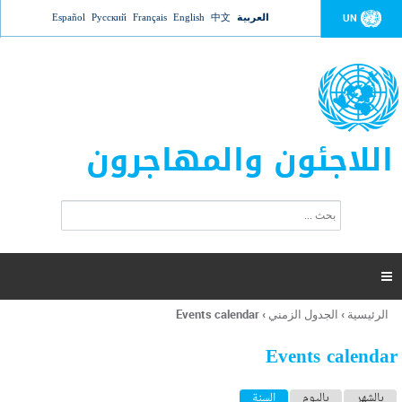
Jump to navigation
العربية
中文
English
Français
Русский
Español
UN
اللاجئون والمهاجرون
ا
ب
س
ح
ت
ث
م
ا

ر
ة
الرئيسية
›
الجدول الزمني
›
Events calendar
أنت
ا
هنا
ل
Events calendar
ب
ح
ا
بالشهر
باليوم
السنة
(علامة التبويب النشطة)
ث