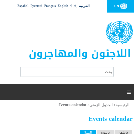
Jump to navigation
العربية
中文
English
Français
Русский
Español
UN
اللاجئون والمهاجرون
ا
ب
س
ح
ت
ث
م
ا

ر
ة
الرئيسية
›
الجدول الزمني
›
Events calendar
أنت
ا
هنا
ل
Events calendar
ب
ح
ا
بالشهر
باليوم
السنة
(علامة التبويب النشطة)
ث