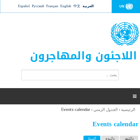
Jump to navigation
العربية
中文
English
Français
Русский
Español
UN
اللاجئون والمهاجرون
ا
ب
س
ح
ت
ث
م
ا

ر
ة
الرئيسية
›
الجدول الزمني
›
Events calendar
أنت
ا
هنا
ل
Events calendar
ب
ح
ا
بالشهر
باليوم
السنة
(علامة التبويب النشطة)
ث