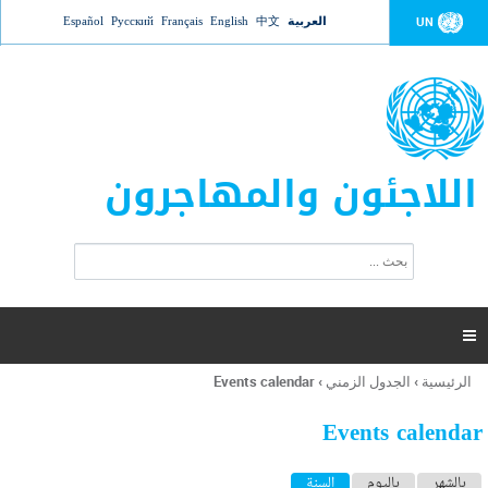
Jump to navigation
العربية
中文
English
Français
Русский
Español
UN
اللاجئون والمهاجرون
ا
ب
س
ح
ت
ث
م
ا

ر
ة
الرئيسية
›
الجدول الزمني
›
Events calendar
أنت
ا
هنا
ل
Events calendar
ب
ح
ا
بالشهر
باليوم
السنة
(علامة التبويب النشطة)
ث