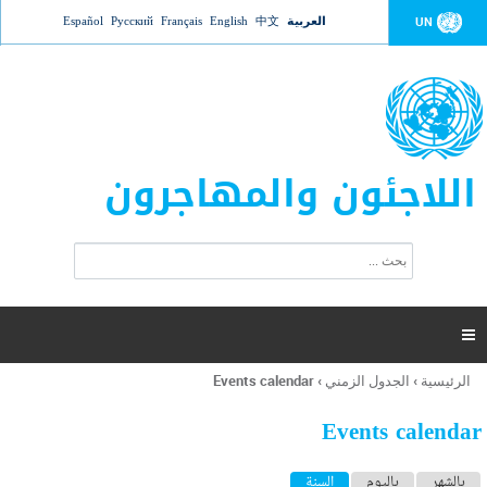
Jump to navigation
العربية
中文
English
Français
Русский
Español
UN
اللاجئون والمهاجرون
ا
ب
س
ح
ت
ث
م
ا

ر
ة
الرئيسية
›
الجدول الزمني
›
Events calendar
أنت
ا
هنا
ل
Events calendar
ب
ح
ا
بالشهر
باليوم
السنة
(علامة التبويب النشطة)
ث