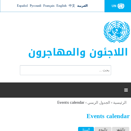
Jump to navigation
العربية
中文
English
Français
Русский
Español
UN
اللاجئون والمهاجرون
ا
ب
س
ح
ت
ث
م
ا

ر
ة
الرئيسية
›
الجدول الزمني
›
Events calendar
أنت
ا
هنا
ل
Events calendar
ب
ح
ا
بالشهر
باليوم
السنة
(علامة التبويب النشطة)
ث