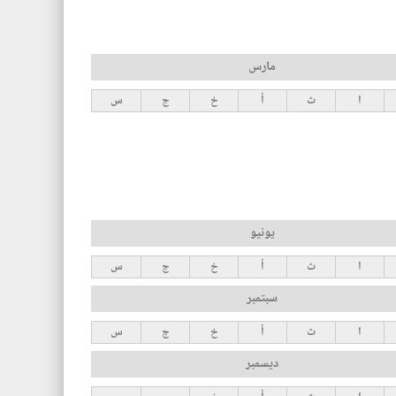
مارس
ا
ث
أ
خ
ج
س
يونيو
ا
ث
أ
خ
ج
س
سبتمبر
ا
ث
أ
خ
ج
س
ديسمبر