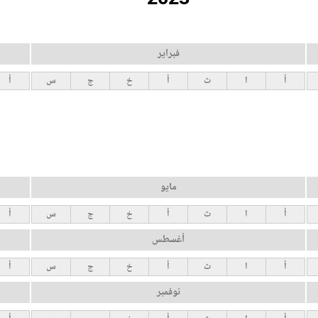
فبراير
أ
ا
ث
أ
خ
ج
س
أ
مايو
أ
ا
ث
أ
خ
ج
س
أ
أغسطس
أ
ا
ث
أ
خ
ج
س
أ
نوفمبر