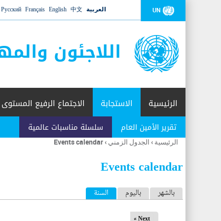
العربية
中文
English
Français
Русский
UN
اللاجئون والمه
الرئيسية
الاستجابة
الاجتماع الرفيع المستوى
تقرير الأمين العام
سلسلة مناسبات عالمية
الرئيسية
›
الجدول الزمني
›
Events calendar
أنت
هنا
Events calendar
ا
بالشهر
باليوم
السنة
(علامة التبويب النشطة)
ل
Next »