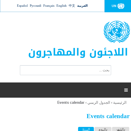
Jump to navigation
العربية
中文
English
Français
Русский
Español
UN
اللاجئون والمهاجرون
ا
ب
س
ح
ت
ث
م
ا

ر
ة
الرئيسية
›
الجدول الزمني
›
Events calendar
أنت
ا
هنا
ل
Events calendar
ب
ح
ا
بالشهر
باليوم
السنة
(علامة التبويب النشطة)
ث