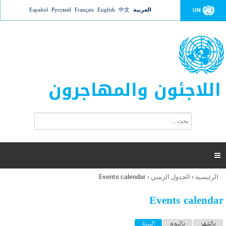
Jump to navigation
العربية
中文
English
Français
Русский
Español
UN
اللاجئون والمهاجرون
ا
ب
س
ح
ت
ث
م
ا

ر
ة
الرئيسية
›
الجدول الزمني
›
Events calendar
أنت
ا
هنا
ل
Events calendar
ب
ح
ا
بالشهر
باليوم
السنة
(علامة التبويب النشطة)
ث