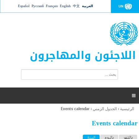
Jump to navigation
العربية
中文
English
Français
Русский
Español
UN
اللاجئون والمهاجرون
ا
ب
س
ح
ت
ث
م
ا

ر
ة
الرئيسية
›
الجدول الزمني
›
Events calendar
أنت
ا
هنا
ل
Events calendar
ب
ح
ا
بالشهر
باليوم
السنة
(علامة التبويب النشطة)
ث