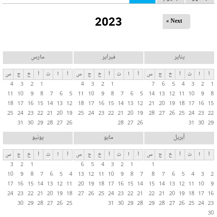
ل
2023
ت
Next »
ب
و
ي
يناير
فبراير
مارس
ب
أ
ا
ث
أ
خ
ج
س
أ
ا
ث
أ
خ
ج
س
أ
ا
ث
أ
خ
ج
س
ا
4
3
2
1
4
3
2
1
7
6
5
4
3
2
1
ت
11
10
9
8
7
6
5
11
10
9
8
7
6
5
14
13
12
11
10
9
8
ا
18
17
16
15
14
13
12
18
17
16
15
14
13
12
21
20
19
18
17
16
15
ل
25
24
23
22
21
20
19
25
24
23
22
21
20
19
28
27
26
25
24
23
22
31
30
29
28
27
26
28
27
26
31
30
29
أ
س
أبريل
مايو
يونيو
ا
أ
ا
ث
أ
خ
ج
س
أ
ا
ث
أ
خ
ج
س
أ
ا
ث
أ
خ
ج
س
س
3
2
1
6
5
4
3
2
1
1
ي
10
9
8
7
6
5
4
13
12
11
10
9
8
7
8
7
6
5
4
3
2
ة
17
16
15
14
13
12
11
20
19
18
17
16
15
14
15
14
13
12
11
10
9
24
23
22
21
20
19
18
27
26
25
24
23
22
21
22
21
20
19
18
17
16
30
29
28
27
26
25
31
30
29
28
29
28
27
26
25
24
23
30