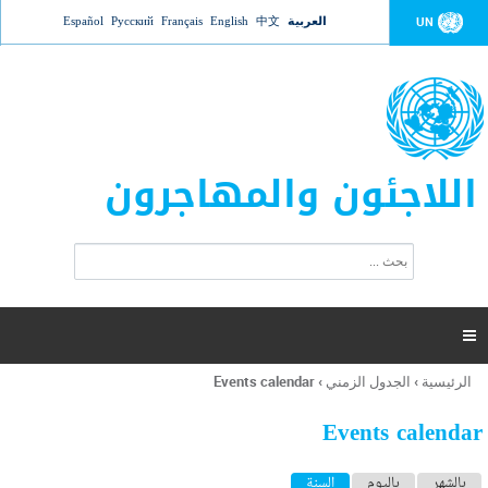
Jump to navigation
العربية
中文
English
Français
Русский
Español
UN
اللاجئون والمهاجرون
ا
ب
س
ح
ت
ث
م
ا

ر
ة
الرئيسية
›
الجدول الزمني
›
Events calendar
أنت
ا
هنا
ل
Events calendar
ب
ح
ا
بالشهر
باليوم
السنة
(علامة التبويب النشطة)
ث