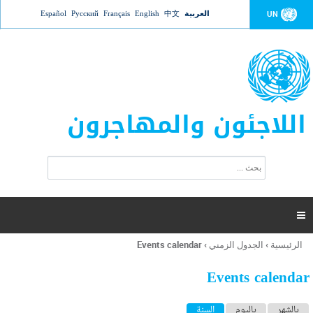
Jump to navigation
العربية
中文
English
Français
Русский
Español
UN
اللاجئون والمهاجرون
ا
ب
س
ح
ت
ث
م
ا

ر
ة
الرئيسية
›
الجدول الزمني
›
Events calendar
أنت
ا
هنا
ل
Events calendar
ب
ح
ا
بالشهر
باليوم
السنة
(علامة التبويب النشطة)
ث