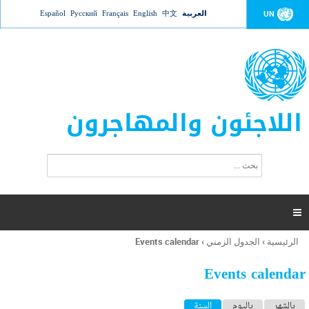
Jump to navigation
العربية
中文
English
Français
Русский
Español
UN
اللاجئون والمهاجرون
ا
ب
س
ح
ت
ث
م
ا

ر
ة
الرئيسية
›
الجدول الزمني
›
Events calendar
أنت
ا
هنا
ل
Events calendar
ب
ح
ا
بالشهر
باليوم
السنة
(علامة التبويب النشطة)
ث