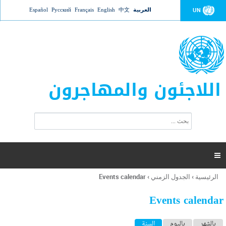
Jump to navigation
العربية
中文
English
Français
Русский
Español
UN
اللاجئون والمهاجرون
ا
ب
س
ح
ت
ث
م
ا

ر
ة
الرئيسية
›
الجدول الزمني
›
Events calendar
أنت
ا
هنا
ل
Events calendar
ب
ح
ا
بالشهر
باليوم
السنة
(علامة التبويب النشطة)
ث