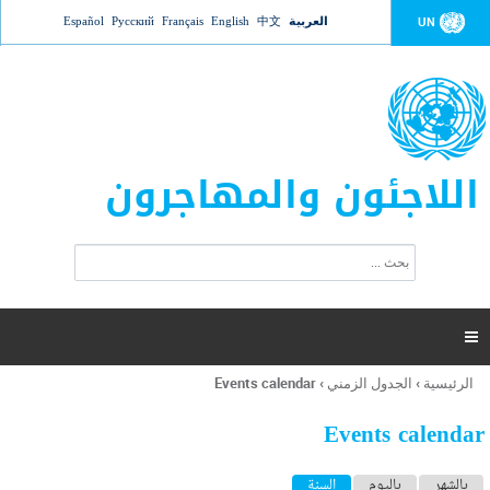
Jump to navigation
العربية
中文
English
Français
Русский
Español
UN
اللاجئون والمهاجرون
ا
ب
س
ح
ت
ث
م
ا

ر
ة
الرئيسية
›
الجدول الزمني
›
Events calendar
أنت
ا
هنا
ل
Events calendar
ب
ح
ا
بالشهر
باليوم
السنة
(علامة التبويب النشطة)
ث