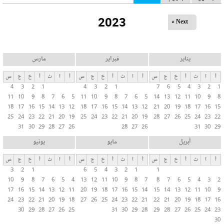
ل
2023
ت
Next »
ب
و
ي
يناير
فبراير
مارس
ب
أ
ا
ث
أ
خ
ج
س
أ
ا
ث
أ
خ
ج
س
أ
ا
ث
أ
خ
ج
س
ا
4
3
2
1
4
3
2
1
7
6
5
4
3
2
1
ت
11
10
9
8
7
6
5
11
10
9
8
7
6
5
14
13
12
11
10
9
8
ا
18
17
16
15
14
13
12
18
17
16
15
14
13
12
21
20
19
18
17
16
15
ل
25
24
23
22
21
20
19
25
24
23
22
21
20
19
28
27
26
25
24
23
22
31
30
29
28
27
26
28
27
26
31
30
29
أ
س
أبريل
مايو
يونيو
ا
أ
ا
ث
أ
خ
ج
س
أ
ا
ث
أ
خ
ج
س
أ
ا
ث
أ
خ
ج
س
س
3
2
1
6
5
4
3
2
1
1
ي
10
9
8
7
6
5
4
13
12
11
10
9
8
7
8
7
6
5
4
3
2
ة
17
16
15
14
13
12
11
20
19
18
17
16
15
14
15
14
13
12
11
10
9
24
23
22
21
20
19
18
27
26
25
24
23
22
21
22
21
20
19
18
17
16
30
29
28
27
26
25
31
30
29
28
29
28
27
26
25
24
23
30