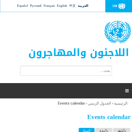
Jump to navigation
العربية
中文
English
Français
Русский
Español
UN
اللاجئون والمهاجرون
ا
ب
س
ح
ت
ث
م
ا

ر
ة
الرئيسية
›
الجدول الزمني
›
Events calendar
أنت
ا
هنا
ل
Events calendar
ب
ح
ا
بالشهر
باليوم
السنة
(علامة التبويب النشطة)
ث