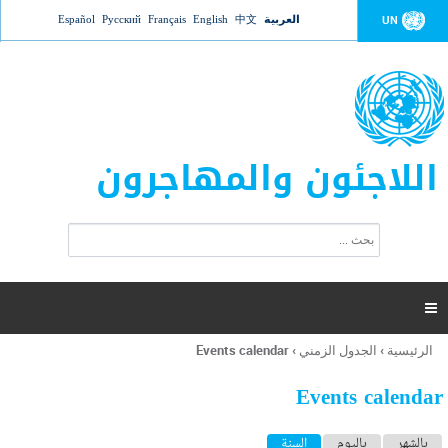
Jump to navigation
العربية
中文
English
Français
Русский
Español
UN
اللاجئون والمهاجرون
ا
ب
س
ح
ت
ث
م
ا

ر
ة
الرئيسية
›
الجدول الزمني
›
Events calendar
أنت
ا
هنا
ل
Events calendar
ب
ح
ا
بالشهر
باليوم
السنة
(علامة التبويب النشطة)
ث