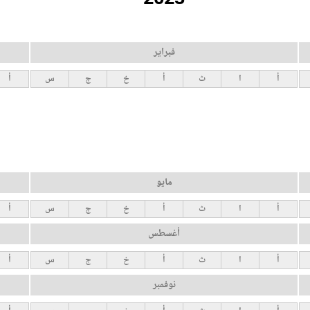
فبراير
أ
ا
ث
أ
خ
ج
س
أ
مايو
أ
ا
ث
أ
خ
ج
س
أ
أغسطس
أ
ا
ث
أ
خ
ج
س
أ
نوفمبر