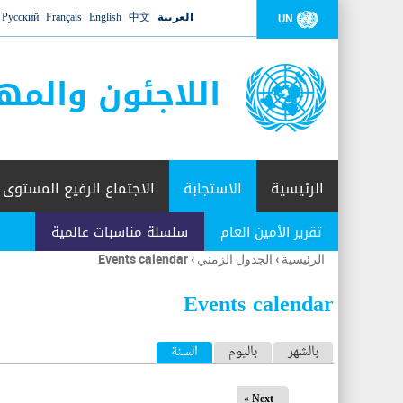
العربية
中文
English
Français
Русский
UN
اللاجئون والمه
الرئيسية
الاستجابة
الاجتماع الرفيع المستوى
تقرير الأمين العام
سلسلة مناسبات عالمية
الرئيسية
›
الجدول الزمني
›
Events calendar
أنت
هنا
Events calendar
ا
بالشهر
باليوم
السنة
(علامة التبويب النشطة)
ل
Next »