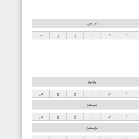
مارس
ا
ث
أ
خ
ج
س
يونيو
ا
ث
أ
خ
ج
س
سبتمبر
ا
ث
أ
خ
ج
س
ديسمبر