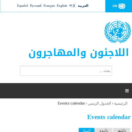
Jump to navigation
العربية
中文
English
Français
Русский
Español
UN
اللاجئون والمهاجرون
ا
ب
س
ح
ت
ث
م
ا

ر
ة
الرئيسية
›
الجدول الزمني
›
Events calendar
أنت
ا
هنا
ل
Events calendar
ب
ح
ا
بالشهر
باليوم
السنة
(علامة التبويب النشطة)
ث